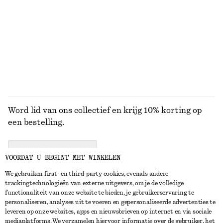
KNITWEAR
JURKEN
ACCESSOIRES
JACKS EN
JASSEN
Word lid van ons collectief en krijg 10% korting op
een bestelling.
CREATE ACCOUNT
VOORDAT U BEGINT MET WINKELEN
We gebruiken first- en third-party cookies, evenals andere
trackingtechnologieën van externe uitgevers, om je de volledige
NEEM CONTACT OP
functionaliteit van onze website te bieden, je gebruikerservaring te
personaliseren, analyses uit te voeren en gepersonaliseerde advertenties te
Neem contact met ons op
Instagram
leveren op onze websites, apps en nieuwsbrieven op internet en via sociale
KLANTENSERVICE
mediaplatforms. We verzamelen hiervoor informatie over de gebruiker, het