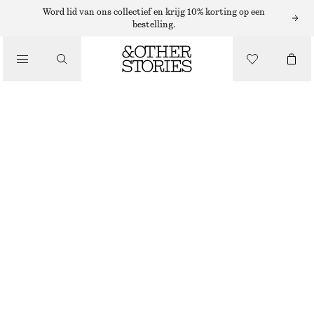
TRUIEN
Word lid van ons collectief en krijg 10% korting op een
bestelling.
/
KNITWEAR
TRUI VAN MERINOWOL MET V-HALS
/
€ 79
KLEDING
DONKERBLAUW
XS
S
M
L
Maattabel
MAAT