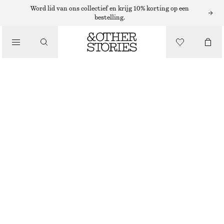
Word lid van ons collectief en krijg 10% korting op een
bestelling.
/
JURKEN EN JUMPSUITS
MIDI-JURK VAN PIQUÉ-JERSEY
€ 99
/
KLEDING
BRUIN
XS
S
M
L
Maattabel
MAAT