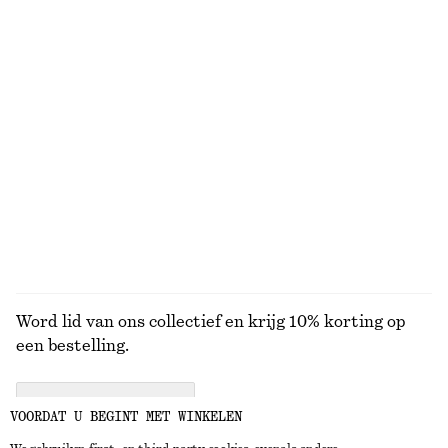
€ 89
€ 29
Nieuw
+
5
100% organic cotton
Elegante linnen broek
Elegante linnen short
€ 89
€ 69
Nieuw
Nieuw
+
1
100% linen
BEKIJK ALLE JURKEN EN JUMPSUITS
Word lid van ons collectief en krijg 10% korting op
een bestelling.
CREATE ACCOUNT
VOORDAT U BEGINT MET WINKELEN