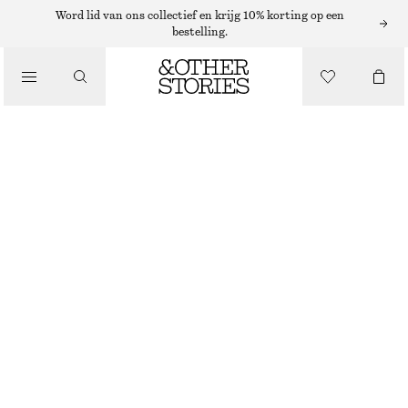
Word lid van ons collectief en krijg 10% korting op een
bestelling.
/
JURKEN EN JUMPSUITS
RIBGEBREIDE LANGE JURK
€ 99
/
KLEDING
PAARS/BRUIN
XS
S
M
L
Maattabel
MAAT