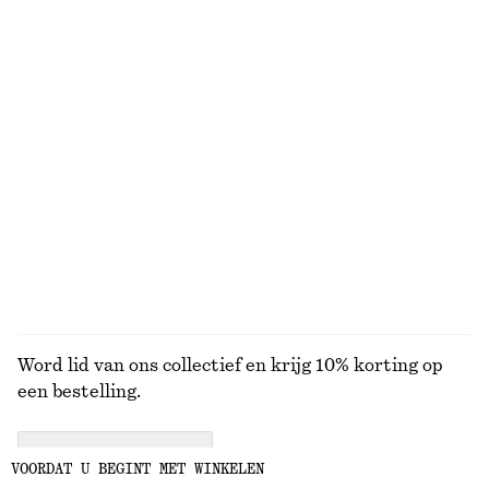
€ 99
€ 99
Nieuw
Nieuw
+
8
+
8
Badpak met vierkante hals
Midi-jurk met lage hals
€ 59
€ 89
Gebreide midi-jurk
Leren draagtas met zebraprint
€ 79
€ 179
BEKIJK ALLE JURKEN EN JUMPSUITS
Word lid van ons collectief en krijg 10% korting op
een bestelling.
CREATE ACCOUNT
VOORDAT U BEGINT MET WINKELEN