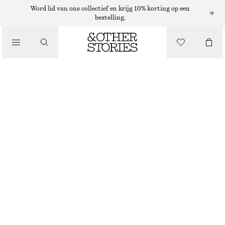
Word lid van ons collectief en krijg 10% korting op een
bestelling.
KLEDING
PANTY MET STIPPEN 40 DENIER
€ 19
ZWART
S
M
L
Maattabel
MAAT