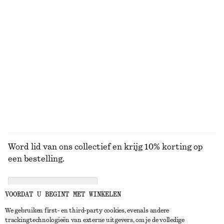
KNITWEAR
JURKEN
ACCESSOIRES
JACKS EN
JASSEN
Word lid van ons collectief en krijg 10% korting op
een bestelling.
CREATE ACCOUNT
VOORDAT U BEGINT MET WINKELEN
We gebruiken first- en third-party cookies, evenals andere
trackingtechnologieën van externe uitgevers, om je de volledige