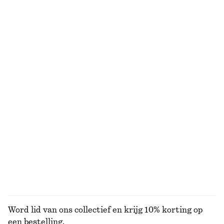
Laatste kans
Laatste kans
100% cotton
Ajourgebreid poloshirt met ribbels
T-shirt van katoen met ronde hals
€ 35
€ 89
€ 17
€ 25
Laatste kans
Laatste kans
100% organic cotton
+
10
Gesmokte blouse
Ruimvallend zijden overhemd
€ 39
€ 79
€ 129
Laatste kans
Nieuw
100% silk
BEKIJK ALLE JURKEN EN JUMPSUITS
Word lid van ons collectief en krijg 10% korting op
een bestelling.