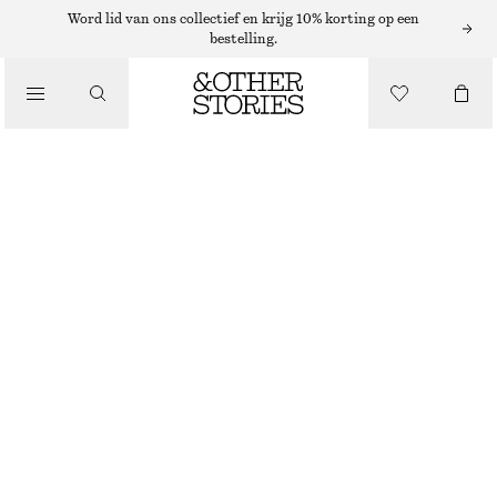
Word lid van ons collectief en krijg 10% korting op een
bestelling.
/
JURKEN EN JUMPSUITS
BEDRUKTE MIDI-JURK VAN ZIJDE EN KATOEN
€ 79
€ 129
LAATSTE KANS
/
KLEDING
BRUIN/BLAUW PATROON
XS
S
M
L