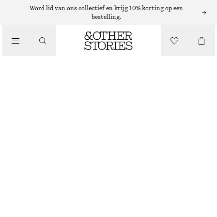
Word lid van ons collectief en krijg 10% korting op een
bestelling.
/
JURKEN EN JUMPSUITS
GEBREIDE MIDI-JURK MET PLOOIEN EN BLOEMENPRINT
€ 49
€ 79
LAATSTE KANS
/
KLEDING
ORANJE/RODE BLOEMENPRINT
XS
S
M
L