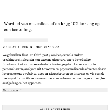
Word lid van ons collectief en krijg 10% korting op
een bestelling.
CREATE ACCOUNT
VOORDAT U BEGINT MET WINKELEN
We gebruiken first- en third-party cookies, evenals andere
trackingtechnologieën van externe uitgevers, om je de volledige
NEEM CONTACT OP
functionaliteit van onze website te bieden, je gebruikerservaring te
personaliseren, analyses uit te voeren en gepersonaliseerde advertenties te
Neem contact met ons op
Instagram
leveren op onze websites, apps en nieuwsbrieven op internet en via sociale
KLANTENSERVICE
mediaplatforms. We verzamelen hiervoor informatie over de gebruiker, het
Store locator
Pinterest
surfgedrag en het apparaat.
Betaling
OVER ONS
Partners
Facebook
Meer lezen
Levering
Over ons
Carrière
YouTube
Retouren en terugbetalingen
In de maak
Pers
TikTok
Herroepingsrecht
ALLES ACCEPTEREN