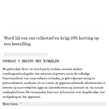
BEKIJK ALLE JURKEN EN JUMPSUITS
Word lid van ons collectief en krijg 10% korting op
een bestelling.
CREATE ACCOUNT
VOORDAT U BEGINT MET WINKELEN
We gebruiken first- en third-party cookies, evenals andere
trackingtechnologieën van externe uitgevers, om je de volledige
NEEM CONTACT OP
functionaliteit van onze website te bieden, je gebruikerservaring te
personaliseren, analyses uit te voeren en gepersonaliseerde advertenties te
Neem contact met ons op
Instagram
leveren op onze websites, apps en nieuwsbrieven op internet en via sociale
KLANTENSERVICE
mediaplatforms. We verzamelen hiervoor informatie over de gebruiker, het
Store locator
Pinterest
surfgedrag en het apparaat.
Betaling
OVER ONS
Partners
Facebook
Meer lezen
Levering