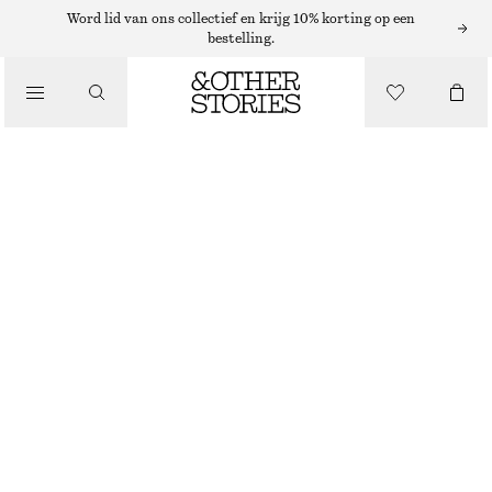
Word lid van ons collectief en krijg 10% korting op een
bestelling.
/
JURKEN EN JUMPSUITS
UITLOPENDE LINNEN MIDI-JURK
€ 59
€ 99
LAATSTE KANS
/
KLEDING
LICHTBLAUW
32
34
36
38
40
42
44