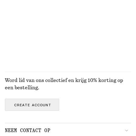
100% merino wool
Elegante linnen short
Ruimvallende denim short
€ 69
€ 69
+
1
BEKIJK ALLE SIERADEN
Word lid van ons collectief en krijg 10% korting op
een bestelling.
CREATE ACCOUNT
NEEM CONTACT OP