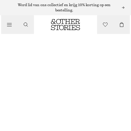
RINGEN
Word lid van ons collectief en krijg 10% korting op een
bestelling.
/
SIERADEN
GEMODELLEERDE GOLVENDE RING
/
ACCESSOIRES
€ 25
NIET OP VOORRAAD
ZILVER
S
M
L