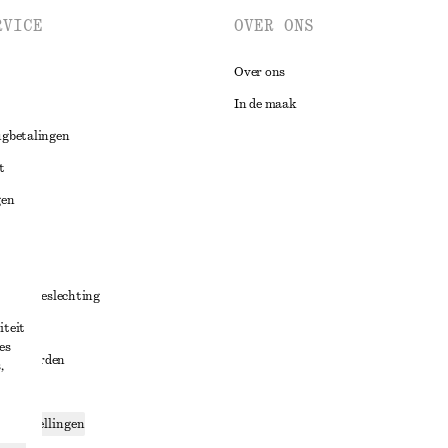
RVICE
OVER ONS
Over ons
In de maak
ugbetalingen
t
gen
ng
chillenbeslechting
iteit
aarden
es
oorwaarden
,
g
ce-instellingen