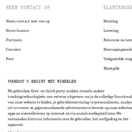
NEEM CONTACT OP
KLANTENSE
Neem contact met ons op
Betaling
Store locator
Levering
Partners
Retouren en ter
Carrière
Herroepingsrech
Pers
Veelgestelde vra
Maatgids
Studentenkorti
Instagram
VOORDAT U BEGINT MET WINKELEN
Alternatieve ges
Pinterest
We gebruiken first- en third-party cookies, evenals andere
trackingtechnologieën van externe uitgevers, om je de volledige functional
Algemene voorw
Facebook
van onze website te bieden, je gebruikerservaring te personaliseren, analys
Lidmaatschapsv
uit te voeren en gepersonaliseerde advertenties te leveren op onze websites
YouTube
apps en nieuwsbrieven op internet en via sociale mediaplatforms. We
Cookieverklarin
TikTok
verzamelen hiervoor informatie over de gebruiker, het surfgedrag en het
apparaat.
Cookie- en servi