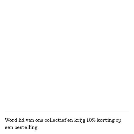
€ 89
€ 89
Nieuw
+
1
Midi-jurk met wijd uitlopende rok
Midi-jurk met wijd uitlopende rok
€ 99
€ 99
Nieuw
Nieuw
Leren penny loafers
Wikkelvest van merinowol
€ 129
€ 69
Nieuw
Nieuw
+
4
100% merino wool
BEKIJK ALLE PORTEMONNEES
Word lid van ons collectief en krijg 10% korting op
een bestelling.