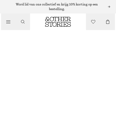
Word lid van ons collectief en krijg 10% korting op een
PORTEMONNEES
bestelling.
LEREN PORTEMONNEE MET SLANGENMOTIEF
/
TASSEN
€ 39
NIET OP VOORRAAD
ZWART
ONESIZE
MAAT