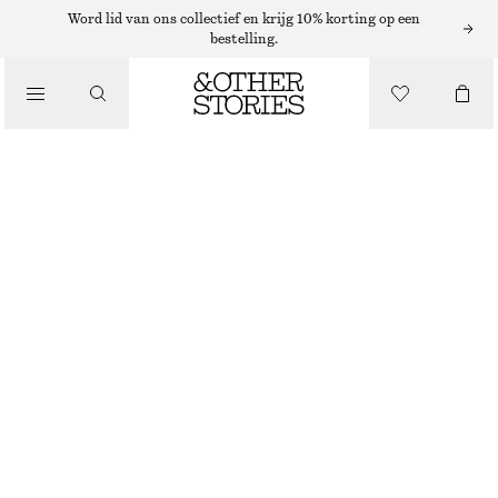
Word lid van ons collectief en krijg 10% korting op een
bestelling.
NIEUW
THE ORDINARY SHAMPOO THE ORDINARY SULPHATE 4% CLEANSER
€ 10
NIET OP VOORRAAD
THE ORDINARY SHAMPOO
KIES MAAT