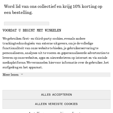
Word lid van ons collectief en krijg 10% korting op
een bestelling.
CREATE ACCOUNT
VOORDAT U BEGINT MET WINKELEN
We gebruiken first- en third-party cookies, evenals andere
trackingtechnologieën van externe uitgevers, om je de volledige
NEEM CONTACT OP
functionaliteit van onze website te bieden, je gebruikerservaring te
personaliseren, analyses uit te voeren en gepersonaliseerde advertenties te
Neem contact met ons op
Instagram
leveren op onze websites, apps en nieuwsbrieven op internet en via sociale
KLANTENSERVICE
mediaplatforms. We verzamelen hiervoor informatie over de gebruiker, het
Store locator
Pinterest
surfgedrag en het apparaat.
Betaling
OVER ONS
Partners
Facebook
Meer lezen
Levering
Over ons
Carrière
YouTube
Retouren en terugbetalingen
In de maak
Pers
TikTok
Herroepingsrecht
ALLES ACCEPTEREN
Veelgestelde vragen
ALLEEN VEREISTE COOKIES
Maatgids
© 2026 & OTHER STORIES