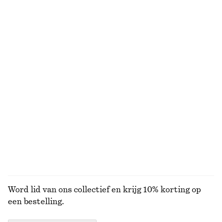
€ 129
€ 59
Nieuw
+
2
Mouwloze satijnen midi-jurk
Zonnebril met ovaal montuur
€ 99
€ 35
Nieuw
+
1
+
7
Jeans met taps toelopende pijpen
T-shirt van katoen met ronde hals
€ 89
€ 25
100% cotton
+
1
+
9
BEKIJK ALLE TOPS EN T-SHIRTS
Word lid van ons collectief en krijg 10% korting op
een bestelling.