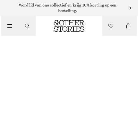
Word lid van ons collectief en krijg 10% korting op een
bestelling.
/
TOPS EN T-SHIRTS
LEREN TOP MET GEDRAAIDE SCHOUDER
€ 229
/
KLEDING
DONKERGROEN
XS
S
M
L
Maattabel
MAAT