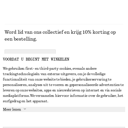
Word lid van ons collectief en krijg 10% korting op
een bestelling.
CREATE ACCOUNT
VOORDAT U BEGINT MET WINKELEN
We gebruiken first- en third-party cookies, evenals andere
trackingtechnologieën van externe uitgevers, om je de volledige
NEEM CONTACT OP
functionaliteit van onze website te bieden, je gebruikerservaring te
personaliseren, analyses uit te voeren en gepersonaliseerde advertenties te
Neem contact met ons op
Instagram
leveren op onze websites, apps en nieuwsbrieven op internet en via sociale
KLANTENSERVICE
mediaplatforms. We verzamelen hiervoor informatie over de gebruiker, het
Store locator
Pinterest
surfgedrag en het apparaat.
Betaling
OVER ONS
Partners
Facebook
Meer lezen
Levering
Over ons
Carrière
YouTube
Retouren en terugbetalingen
In de maak