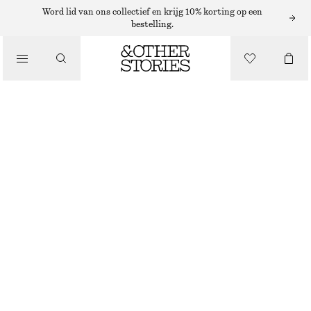
Word lid van ons collectief en krijg 10% korting op een
/
bestelling.
JACKS EN JASSEN
BOMBERJACK MET VOLUMINEUZE MOUWEN
€ 129
/
KLEDING
DONKERROOD
XS
S
M
L
Maattabel
MAAT