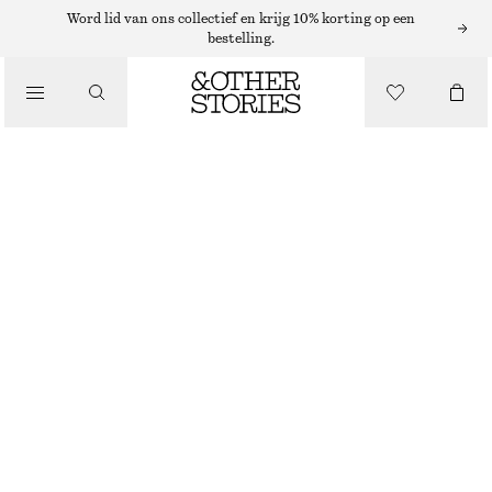
Word lid van ons collectief en krijg 10% korting op een
SJAALS
bestelling.
/
ACCESSOIRES
WOLLEN BORSTSTUK MET KRAAG
€ 69
NIET OP VOORRAAD
ZWART
+
8
ONESIZE
MAAT