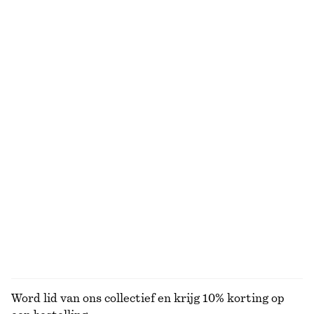
Uitlopende linnen midi-jurk
Leren penny loafers
€ 99
€ 129
Nieuw
Nieuw
+
4
100% linen
Linnen mini-jurk
Uitlopende linnen midi-jurk
€ 79
€ 99
Nieuw
Nieuw
100% linen
100% linen
Jeans met taps toelopende pijpen
Zonnebril met ovaal montuur
€ 89
€ 35
+
1
+
1
BEKIJK ALLE SJAALS
Word lid van ons collectief en krijg 10% korting op