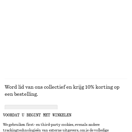
KNITWEAR
JURKEN
ACCESSOIRES
JACKS EN
JASSEN
Word lid van ons collectief en krijg 10% korting op
een bestelling.
CREATE ACCOUNT
VOORDAT U BEGINT MET WINKELEN
We gebruiken first- en third-party cookies, evenals andere
trackingtechnologieën van externe uitgevers, om je de volledige