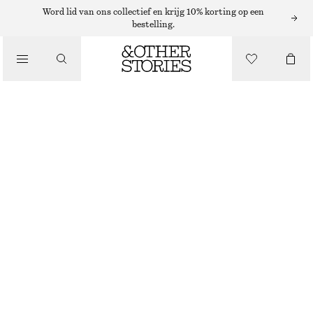
VESTEN
Word lid van ons collectief en krijg 10% korting op een
bestelling.
/
KNITWEAR
FIJNGEBREID VEST
/
€ 35
€ 69
KLEDING
NIET OP VOORRAAD
LICHTBRUIN
XS
S
M
L