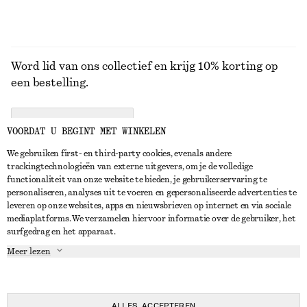
Word lid van ons collectief en krijg 10% korting op
een bestelling.
CREATE ACCOUNT
VOORDAT U BEGINT MET WINKELEN
We gebruiken first- en third-party cookies, evenals andere
trackingtechnologieën van externe uitgevers, om je de volledige
NEEM CONTACT OP
functionaliteit van onze website te bieden, je gebruikerservaring te
personaliseren, analyses uit te voeren en gepersonaliseerde advertenties te
Neem contact met ons op
Instagram
leveren op onze websites, apps en nieuwsbrieven op internet en via sociale
KLANTENSERVICE
mediaplatforms. We verzamelen hiervoor informatie over de gebruiker, het
Store locator
Pinterest
surfgedrag en het apparaat.
Betaling
OVER ONS
Partners
Facebook
Meer lezen
Levering
Over ons
Carrière
YouTube
Retouren en terugbetalingen
In de maak
Pers
TikTok
Herroepingsrecht
ALLES ACCEPTEREN