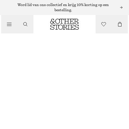
MUTSEN EN PETTEN
Word lid van ons collectief en krijg 10% korting op een
bestelling.
/
VISSERSHOEDJE VAN GEWEVEN STRO
ACCESSOIRES
€ 39
BRUIN/BEIGE
XS/S
M/L
Maattabel
MAAT