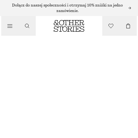
Dołącz do naszej społeczności i otrzymaj 10% zniżki na jedno
zamówienie.
KOZAKI
/
PATENT-LEATHER KNEE BOOTS
BUTY
1150 ZŁ
NAJNIŻSZA CENA W CIĄGU OSTATNICH 30 DNI PRZED OBNIŻKĄ:
1150 ZŁ
CENA REGULARNA:
1890 ZŁ
BRAK W MAGAZYNIE
JASNOFIOLETOWY
36
37
38
39
40
41