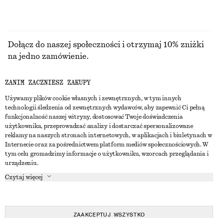
Dołącz do naszej społeczności i otrzymaj 10% zniżki
na jedno zamówienie.
ZANIM ZACZNIESZ ZAKUPY
CREATE ACCOUNT
Używamy plików cookie własnych i zewnętrznych, w tym innych
technologii śledzenia od zewnętrznych wydawców, aby zapewnić Ci pełną
funkcjonalność naszej witryny, dostosować Twoje doświadczenia
SKONTAKTUJ SIĘ Z NAMI
użytkownika, przeprowadzać analizy i dostarczać spersonalizowane
reklamy na naszych stronach internetowych, w aplikacjach i biuletynach w
Skontaktuj się z nami
Instagram
Internecie oraz za pośrednictwem platform mediów społecznościowych. W
OBSŁUGA KLIENTA
tym celu gromadzimy informacje o użytkowniku, wzorcach przeglądania i
Wyszukiwarka sklepów
Pinterest
urządzeniu.
Płatności
O NAS
Partnerzy
Facebook
Czytaj więcej
Karta podarunkowa
O nas
Kariera
Youtube
Dostawa
W trakcie tworzenia
Media
TikTok
Zwroty
ZAAKCEPTUJ WSZYSTKO