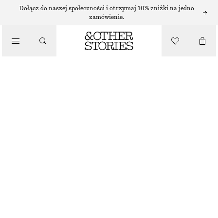
Dołącz do naszej społeczności i otrzymaj 10% zniżki na jedno
zamówienie.
SANDAŁY
/
SANDAŁY NA SŁUPKU
BUTY
320 ZŁ
NAJNIŻSZA CENA W CIĄGU OSTATNICH 30 DNI PRZED OBNIŻKĄ:
320 ZŁ
CENA REGULARNA:
450 ZŁ
OSTATNIA SZANSA
BEŻOWY
+
10
35
36
37
38
39
40
41
42