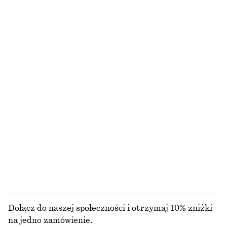
SZUKASZ CZEGOŚ INNEGO?
ODKRYJ POZOSTAŁE KOLEKCJE
DZIANINA
SUKIENKI
AKCESORIA
KURTKI I
PŁASZCZE
Dołącz do naszej społeczności i otrzymaj 10% zniżki
na jedno zamówienie.