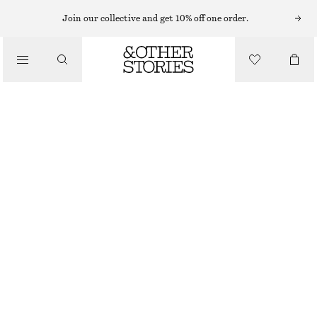
Join our collective and get 10% off one order.
/
BIKINIS
BIKINITROSA MED SPÄNNE
/
BADKLÄDER
190 KR
320 KR
LAST CHANCE
/
KLÄDER
SVART
34
36
38
40
42
44