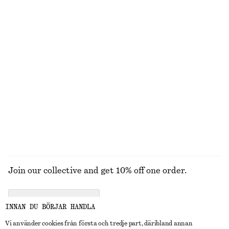
Trekantsbikinitopp
Topp med båtringning och upprullad kant
250 kr
320 kr
690 kr
Last chance
New
100% bomull
Boxig t-shirt i bomull
Dra-på-shorts i satin
270 kr
320 kr
690 kr
100% ekologisk bomull
Last chance
+
5
UTFORSKA ALLA BADKLÄDER
Join our collective and get 10% off one order.
CREATE ACCOUNT
INNAN DU BÖRJAR HANDLA
Vi använder cookies från första och tredje part, däribland annan