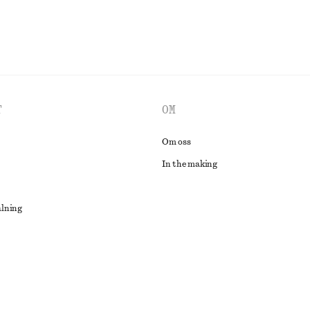
T
OM
Om oss
In the making
alning