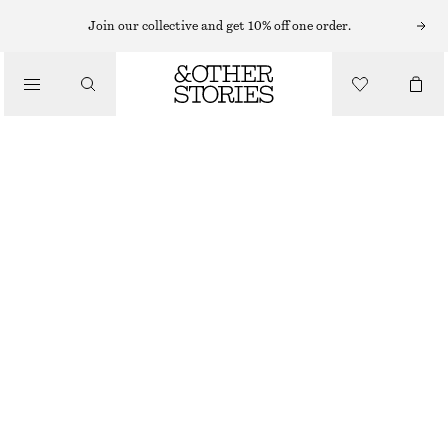
Join our collective and get 10% off one order.
MAKEUP
/
BEAUTY
FANCY BRICK POWDER BLUSH
250 KR
4.5 ML | 55 555.56 KR / 1 L
FANCY BRICK
VÄLJ STORLEK
Hitta i butik