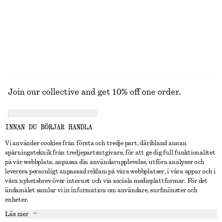
Join our collective and get 10% off one order.
CREATE ACCOUNT
INNAN DU BÖRJAR HANDLA
Vi använder cookies från första och tredje part, däribland annan
spårningsteknik från tredjepartsutgivare, för att ge dig full funktionalitet
KONTAKTA OSS
på vår webbplats, anpassa din användarupplevelse, utföra analyser och
leverera personligt anpassad reklam på våra webbplatser, i våra appar och i
Kontakta oss
Instagram
våra nyhetsbrev över internet och via sociala medieplattformar. För det
KUNDTJÄNST
ändamålet samlar vi in information om användare, surfmönster och
Hitta butik
Pinterest
enheter.
Betalning
OM
Affiliates
Facebook
Läs mer
Presentkort