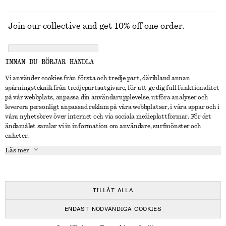
Join our collective and get 10% off one order.
CREATE ACCOUNT
INNAN DU BÖRJAR HANDLA
Vi använder cookies från första och tredje part, däribland annan
spårningsteknik från tredjepartsutgivare, för att ge dig full funktionalitet
KONTAKTA OSS
på vår webbplats, anpassa din användarupplevelse, utföra analyser och
leverera personligt anpassad reklam på våra webbplatser, i våra appar och i
Kontakta oss
Instagram
våra nyhetsbrev över internet och via sociala medieplattformar. För det
KUNDTJÄNST
ändamålet samlar vi in information om användare, surfmönster och
Hitta butik
Pinterest
enheter.
Betalning
OM
Affiliates
Facebook
Läs mer
Presentkort
Om oss
Karriär
Youtube
Leverans
In the making
Press
TikTok
Retur & återbetalning
TILLÅT ALLA
Ångerrätt
ENDAST NÖDVÄNDIGA COOKIES
Vanliga frågor
© 2026 & OTHER STORIES