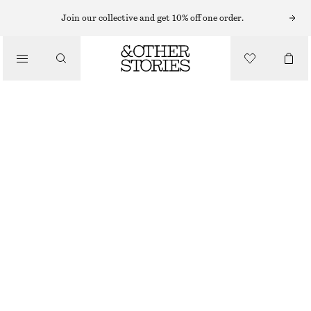
MINIKLÄNNINGAR
Join our collective and get 10% off one order.
/
KLÄNNINGAR
SKULPTERAD MINIKLÄNNING MED DRAGSKO
320 KR
890 KR
/
LAST CHANCE
KLÄDER
MÖRKBRUN
32
34
36
38
40
42
44