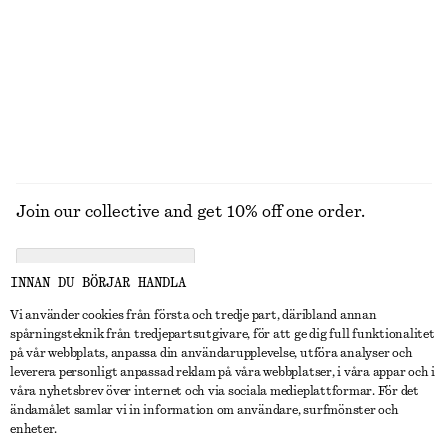
KAPPOR
Join our collective and get 10% off one order.
CREATE ACCOUNT
INNAN DU BÖRJAR HANDLA
Vi använder cookies från första och tredje part, däribland annan
spårningsteknik från tredjepartsutgivare, för att ge dig full funktionalitet
KONTAKTA OSS
på vår webbplats, anpassa din användarupplevelse, utföra analyser och
leverera personligt anpassad reklam på våra webbplatser, i våra appar och i
Kontakta oss
Instagram
våra nyhetsbrev över internet och via sociala medieplattformar. För det
KUNDTJÄNST
ändamålet samlar vi in information om användare, surfmönster och
Hitta butik
Pinterest
enheter.
Betalning