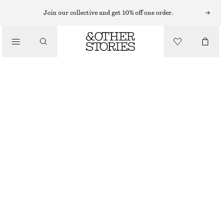
STICKADE KOFTOR & CARDIGANS
Join our collective and get 10% off one order.
TEXTURSTICKAD CARDIGAN
/
490 KR
990 KR
STICKAT
OUT OF STOCK
/
KLÄDER
MÖRKRÖD
XS
S
M
L