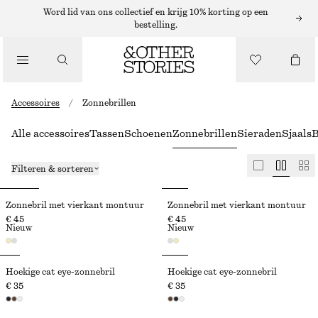
Word lid van ons collectief en krijg 10% korting op een
bestelling.
Accessoires
/
Zonnebrillen
Alle accessoires
Tassen
Schoenen
Zonnebrillen
Sieraden
Sjaals
B
Filteren & sorteren
Zonnebril met vierkant montuur
Zonnebril met vierkant montuur
€ 45
€ 45
Nieuw
Nieuw
Hoekige cat eye-zonnebril
Hoekige cat eye-zonnebril
€ 35
€ 35