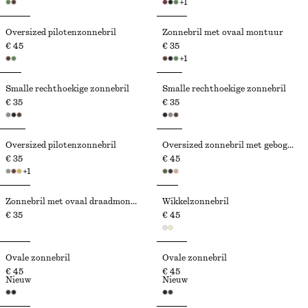
+
1
Oversized pilotenzonnebril
Zonnebril met ovaal montuur
€ 45
€ 35
+
1
Smalle rechthoekige zonnebril
Smalle rechthoekige zonnebril
€ 35
€ 35
Oversized pilotenzonnebril
Oversized zonnebril met gebogen montuur
€ 35
€ 45
+
1
Zonnebril met ovaal draadmontuur
Wikkelzonnebril
€ 35
€ 45
Ovale zonnebril
Ovale zonnebril
€ 45
€ 45
Nieuw
Nieuw