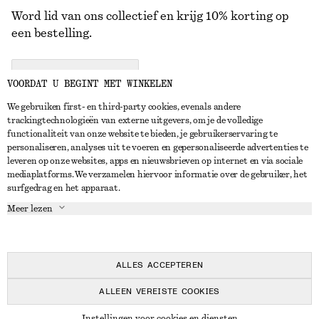
Word lid van ons collectief en krijg 10% korting op
een bestelling.
CREATE ACCOUNT
VOORDAT U BEGINT MET WINKELEN
We gebruiken first- en third-party cookies, evenals andere
trackingtechnologieën van externe uitgevers, om je de volledige
NEEM CONTACT OP
functionaliteit van onze website te bieden, je gebruikerservaring te
personaliseren, analyses uit te voeren en gepersonaliseerde advertenties te
Neem contact met ons op
Instagram
leveren op onze websites, apps en nieuwsbrieven op internet en via sociale
KLANTENSERVICE
mediaplatforms. We verzamelen hiervoor informatie over de gebruiker, het
Store locator
Pinterest
surfgedrag en het apparaat.
Betaling
OVER ONS
Partners
Facebook
Meer lezen
Levering
Over ons
Carrière
YouTube
Retouren en terugbetalingen
In de maak
Pers
TikTok
Herroepingsrecht
ALLES ACCEPTEREN
Veelgestelde vragen
ALLEEN VEREISTE COOKIES
Maatgids
© 2026 & OTHER STORIES
Instellingen voor cookies en diensten