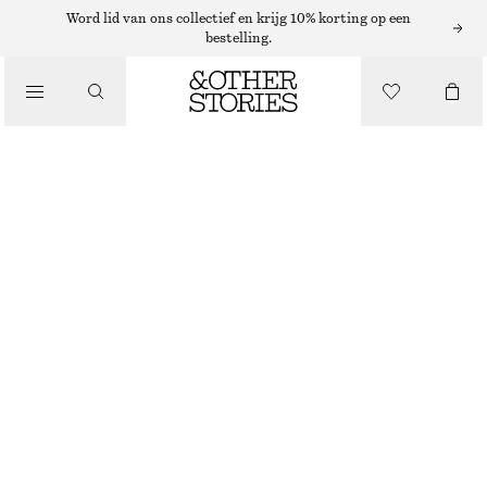
ZONNEBRILLEN
Word lid van ons collectief en krijg 10% korting op een
bestelling.
/
ACCESSOIRES
HOEKIGE CAT EYE-ZONNEBRIL
€ 35
TORTOISE BROWN
ONESIZE
MAAT