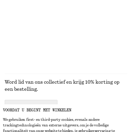
Geribbeld T-shirt
Katoenen midi-jurk
€ 25
€ 79
Nieuw
+
5
100% cotton
BEKIJK ALLE ZONNEBRILLEN
Word lid van ons collectief en krijg 10% korting op
een bestelling.
CREATE ACCOUNT
VOORDAT U BEGINT MET WINKELEN
We gebruiken first- en third-party cookies, evenals andere
trackingtechnologieën van externe uitgevers, om je de volledige
NEEM CONTACT OP
functionaliteit van onze website te bieden, je gebruikerservaring te