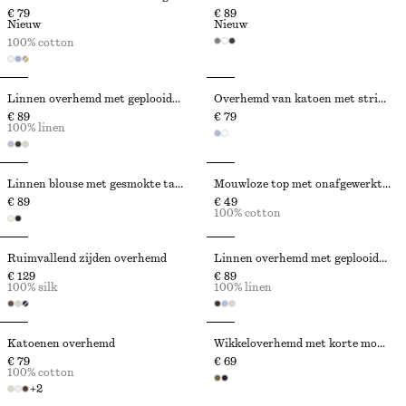
€ 79
€ 89
Nieuw
Nieuw
100% cotton
Linnen overhemd met geplooide taille
Overhemd van katoen met strik in de taille
€ 89
€ 79
100% linen
Linnen blouse met gesmokte taille
Mouwloze top met onafgewerkte rand
€ 89
€ 49
100% cotton
Ruimvallend zijden overhemd
Linnen overhemd met geplooide taille
€ 129
€ 89
100% silk
100% linen
Katoenen overhemd
Wikkeloverhemd met korte mouwen
€ 79
€ 69
100% cotton
+
2