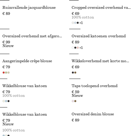
Ruimvallende jacquardblouse
Cropped oversized overhemd van katoen
€ 89
€ 69
100% cotton
+
1
Oversized overhemd met afgeronde zoom
Oversized katoenen overhemd
€ 99
€ 89
Nieuw
+
1
Aangerimpelde crêpe blouse
Wikkeloverhemd met korte mouwen
€ 79
€ 69
Wikkelblouse van katoen
Taps toelopend overhemd
€ 79
€ 59
100% cotton
Nieuw
Oversized denim blouse
Wikkelblouse van katoen
€ 89
€ 79
Nieuw
100% cotton