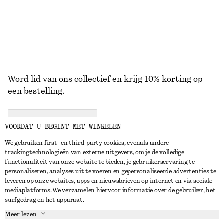
Word lid van ons collectief en krijg 10% korting op
een bestelling.
CREATE ACCOUNT
VOORDAT U BEGINT MET WINKELEN
We gebruiken first- en third-party cookies, evenals andere
trackingtechnologieën van externe uitgevers, om je de volledige
NEEM CONTACT OP
functionaliteit van onze website te bieden, je gebruikerservaring te
personaliseren, analyses uit te voeren en gepersonaliseerde advertenties te
Neem contact met ons op
Instagram
leveren op onze websites, apps en nieuwsbrieven op internet en via sociale
KLANTENSERVICE
mediaplatforms. We verzamelen hiervoor informatie over de gebruiker, het
Store locator
Pinterest
surfgedrag en het apparaat.
Betaling
OVER ONS
Partners
Facebook
Meer lezen
Levering