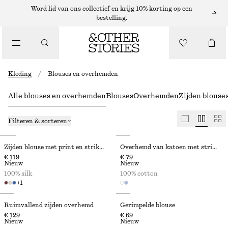
Word lid van ons collectief en krijg 10% korting op een
bestelling.
Kleding
/
Blouses en overhemden
Alle blouses en overhemden
Blouses
Overhemden
Zijden blouse
Filteren & sorteren
Zijden blouse met print en strik aan de hals
Overhemd van katoen met strik in de taille
€ 119
€ 79
Nieuw
Nieuw
100% silk
100% cotton
+
1
Ruimvallend zijden overhemd
Gerimpelde blouse
€ 129
€ 69
Nieuw
Nieuw