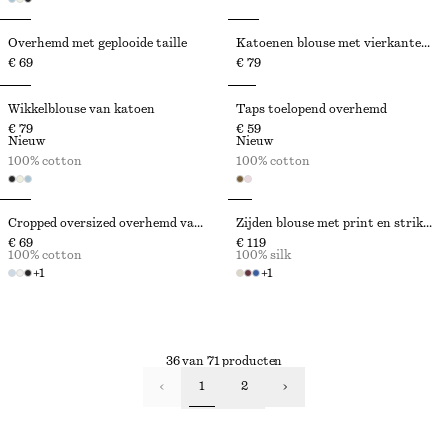
Overhemd met geplooide taille
Katoenen blouse met vierkante hals
€ 69
€ 79
Wikkelblouse van katoen
Taps toelopend overhemd
€ 79
€ 59
Nieuw
Nieuw
100% cotton
100% cotton
Cropped oversized overhemd van katoen
Zijden blouse met print en strik aan de hals
€ 69
€ 119
100% cotton
100% silk
+
1
+
1
36 van 71 producten
1
2