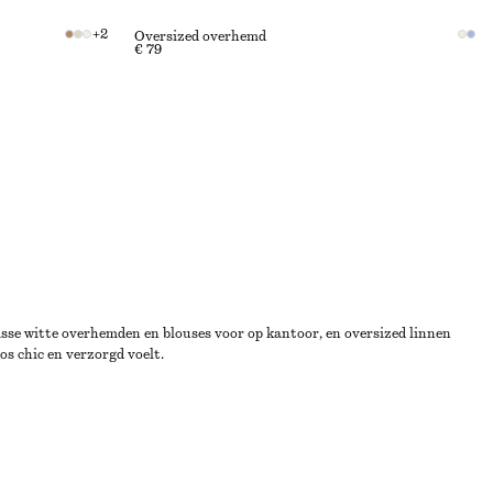
+
2
Oversized overhemd
€ 79
risse witte overhemden en blouses voor op kantoor, en oversized linnen
s chic en verzorgd voelt.