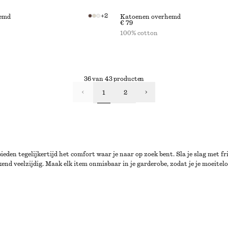
+
2
emd
Katoenen overhemd
€ 79
100% cotton
36 van 43 producten
1
2
den tegelijkertijd het comfort waar je naar op zoek bent. Sla je slag met f
 veelzijdig. Maak elk item onmisbaar in je garderobe, zodat je je moeiteloo