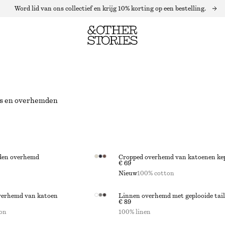
Word lid van ons collectief en krijg 10% korting op een bestelling.
es en overhemden
den overhemd
Cropped overhemd van katoenen ke
€ 69
Nieuw
100% cotton
verhemd van katoen
Linnen overhemd met geplooide tail
€ 89
on
100% linen