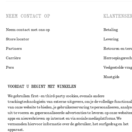
NEEM CONTACT OP
KLANTENSE
Neem contact met ons op
Betaling
Store locator
Levering
Partners
Retouren en ter
Carrière
Herroepingsrech
Pers
Veelgestelde vra
Maatgids
VOORDAT U BEGINT MET WINKELEN
Studentenkorti
Instagram
Alternatieve ges
We gebruiken first- en third-party cookies, evenals andere
Pinterest
trackingtechnologieën van externe uitgevers, om je de volledige functional
Algemene voorw
Facebook
van onze website te bieden, je gebruikerservaring te personaliseren, analys
uit te voeren en gepersonaliseerde advertenties te leveren op onze websites
Lidmaatschapsv
YouTube
apps en nieuwsbrieven op internet en via sociale mediaplatforms. We
verzamelen hiervoor informatie over de gebruiker, het surfgedrag en het
Cookieverklarin
TikTok
apparaat.