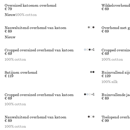
Oversized katoenen overhemd
Wikkeloverhemd
€ 79
€ 69
Nieuw
100% cotton
Nauwsluitend overhemd van katoen
Overhemd met ge
€ 89
€ 69
Nieuw
+
1
Cropped oversized overhemd van katoen
Cropped oversiz
€ 69
€ 69
100% cotton
100% cotton
Satijnen overhemd
Ruimvallend zij
€ 119
€ 129
100% silk
+
1
Cropped oversized overhemd van katoen
Ruimvallende ja
€ 69
€ 89
100% cotton
Nauwsluitend overhemd van katoen
Toelopend over
€ 89
€ 99
100% cotton