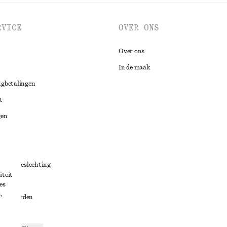
RVICE
OVER ONS
Over ons
In de maak
ugbetalingen
t
gen
ng
chillenbeslechting
iteit
aarden
es
,
oorwaarden
g