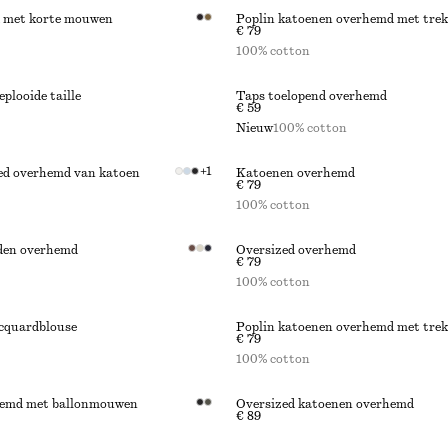
 met korte mouwen
Poplin katoenen overhemd met tre
€ 79
100% cotton
plooide taille
Taps toelopend overhemd
€ 59
Nieuw
100% cotton
+
1
ed overhemd van katoen
Katoenen overhemd
€ 79
100% cotton
den overhemd
Oversized overhemd
€ 79
100% cotton
cquardblouse
Poplin katoenen overhemd met tre
€ 79
100% cotton
hemd met ballonmouwen
Oversized katoenen overhemd
€ 89