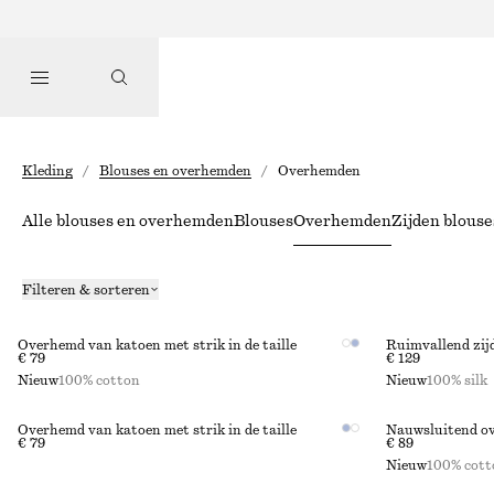
Kleding
/
Blouses en overhemden
/
Overhemden
Alle blouses en overhemden
Blouses
Overhemden
Zijden blous
Filteren & sorteren
Overhemd van katoen met strik in de taille
Ruimvallend zij
€ 79
€ 129
Nieuw
100% cotton
Nieuw
100% silk
Overhemd van katoen met strik in de taille
Nauwsluitend o
€ 79
€ 89
Nieuw
100% cott