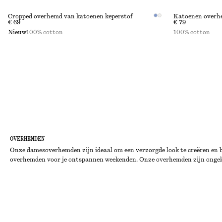
Cropped overhemd van katoenen keperstof
Katoenen overh
€ 69
€ 79
Nieuw
100% cotton
100% cotton
OVERHEMDEN
Onze damesoverhemden zijn ideaal om een verzorgde look te creëren en bie
overhemden voor je ontspannen weekenden. Onze overhemden zijn ongekend