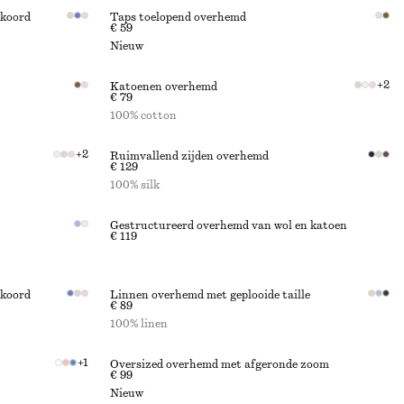
kkoord
Taps toelopend overhemd
€ 59
Nieuw
+
2
Katoenen overhemd
€ 79
100% cotton
+
2
Ruimvallend zijden overhemd
€ 129
100% silk
Gestructureerd overhemd van wol en katoen
€ 119
kkoord
Linnen overhemd met geplooide taille
€ 89
100% linen
+
1
Oversized overhemd met afgeronde zoom
€ 99
Nieuw