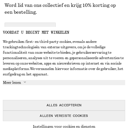
Word lid van ons collectief en krijg 10% korting op
een bestelling.
CREATE ACCOUNT
VOORDAT U BEGINT MET WINKELEN
We gebruiken first- en third-party cookies, evenals andere
trackingtechnologieën van externe uitgevers, om je de volledige
NEEM CONTACT OP
functionaliteit van onze website te bieden, je gebruikerservaring te
personaliseren, analyses uit te voeren en gepersonaliseerde advertenties te
Neem contact met ons op
Instagram
leveren op onze websites, apps en nieuwsbrieven op internet en via sociale
KLANTENSERVICE
mediaplatforms. We verzamelen hiervoor informatie over de gebruiker, het
Store locator
Pinterest
surfgedrag en het apparaat.
Betaling
OVER ONS
Partners
Facebook
Meer lezen
Levering
Over ons
Carrière
YouTube
Retouren en terugbetalingen
In de maak
Pers
TikTok
Herroepingsrecht
ALLES ACCEPTEREN
Veelgestelde vragen
ALLEEN VEREISTE COOKIES
Maatgids
© 2026 & OTHER STORIES
Instellingen voor cookies en diensten