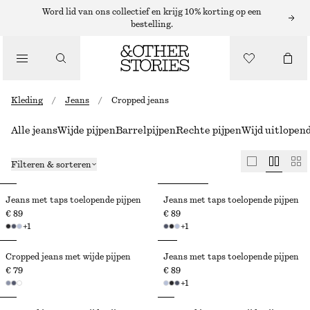
Word lid van ons collectief en krijg 10% korting op een
bestelling.
Kleding
/
Jeans
/
Cropped jeans
Alle jeans
Wijde pijpen
Barrelpijpen
Rechte pijpen
Wijd uitlopend
Filteren & sorteren
Jeans met taps toelopende pijpen
Jeans met taps toelopende pijpen
€ 89
€ 89
+
1
+
1
Cropped jeans met wijde pijpen
Jeans met taps toelopende pijpen
€ 79
€ 89
+
1