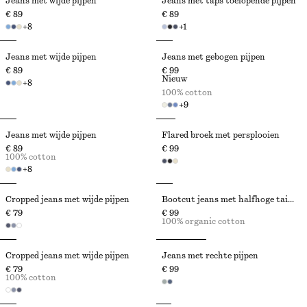
Jeans met wijde pijpen
Jeans met taps toelopende pijpen
€ 89
€ 89
+
8
+
1
Jeans met wijde pijpen
Jeans met gebogen pijpen
€ 89
€ 99
Nieuw
+
8
100% cotton
+
9
Jeans met wijde pijpen
Flared broek met persplooien
€ 89
€ 99
100% cotton
+
8
Cropped jeans met wijde pijpen
Bootcut jeans met halfhoge taille
€ 79
€ 99
100% organic cotton
Cropped jeans met wijde pijpen
Jeans met rechte pijpen
€ 79
€ 99
100% cotton