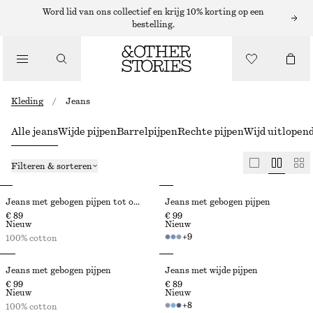
Word lid van ons collectief en krijg 10% korting op een
bestelling.
Kleding
/
Jeans
Alle jeans
Wijde pijpen
Barrelpijpen
Rechte pijpen
Wijd uitlopend
Filteren & sorteren
Jeans met gebogen pijpen tot op de enkel
Jeans met gebogen pijpen
€ 89
€ 99
Nieuw
Nieuw
+
9
100% cotton
Jeans met gebogen pijpen
Jeans met wijde pijpen
€ 99
€ 89
Nieuw
Nieuw
+
8
100% cotton