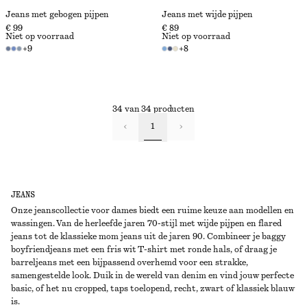
Jeans met gebogen pijpen
Jeans met wijde pijpen
€ 99
€ 89
Niet op voorraad
Niet op voorraad
+
9
+
8
34 van 34 producten
1
JEANS
Onze jeanscollectie voor dames biedt een ruime keuze aan modellen en
wassingen. Van de herleefde jaren 70-stijl met wijde pijpen en flared
jeans tot de klassieke mom jeans uit de jaren 90. Combineer je baggy
boyfriendjeans met een fris wit T-shirt met ronde hals, of draag je
barreljeans met een bijpassend overhemd voor een strakke,
samengestelde look. Duik in de wereld van denim en vind jouw perfecte
basic, of het nu cropped, taps toelopend, recht, zwart of klassiek blauw
is.