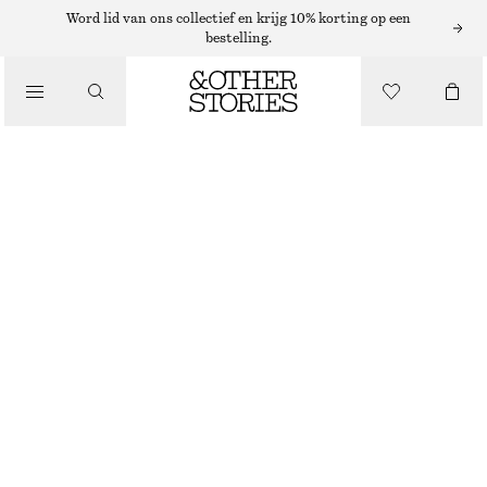
WIJDE BROEKEN
Word lid van ons collectief en krijg 10% korting op een
bestelling.
/
BROEKEN
BROEK MET RONDE PIJPEN
€ 99
/
KLEDING
NIET OP VOORRAAD
ZWART
32
34
36
38
40
42
44