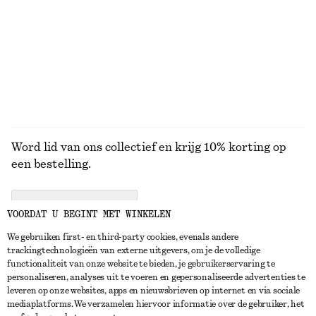
JASSEN
Word lid van ons collectief en krijg 10% korting op
een bestelling.
CREATE ACCOUNT
VOORDAT U BEGINT MET WINKELEN
We gebruiken first- en third-party cookies, evenals andere
trackingtechnologieën van externe uitgevers, om je de volledige
NEEM CONTACT OP
functionaliteit van onze website te bieden, je gebruikerservaring te
personaliseren, analyses uit te voeren en gepersonaliseerde advertenties te
Neem contact met ons op
Instagram
leveren op onze websites, apps en nieuwsbrieven op internet en via sociale
KLANTENSERVICE
mediaplatforms. We verzamelen hiervoor informatie over de gebruiker, het
Store locator
Pinterest