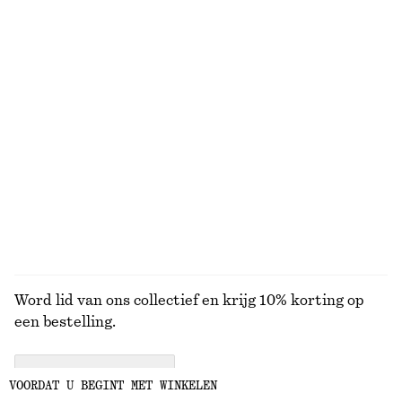
BEKIJK ONZE ANDERE COLLECTIES
KNITWEAR
JURKEN
ACCESSOIRES
JACKS EN
JASSEN
Word lid van ons collectief en krijg 10% korting op
een bestelling.
CREATE ACCOUNT
VOORDAT U BEGINT MET WINKELEN