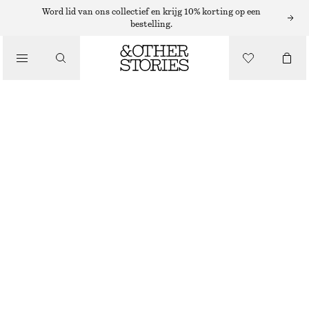
WIJDE BROEKEN
Word lid van ons collectief en krijg 10% korting op een
bestelling.
/
BROEKEN
BARRELBROEK VAN KATOENEN KEPERSTOF
€ 59
€ 89
/
KLEDING
LAATSTE KANS
WIT
32
34
36
38
40
42
44