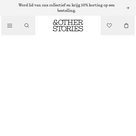
Word lid van ons collectief en krijg 10% korting op een
bestelling.
/
LICHAAMSVERZORGING
MIAMI MUSE BODYSCRUB
€ 17
250 ML | € 68 / 1 L
/
BEAUTY
MIAMI MUSE
+
9
KIES MAAT
Zoek in de winkel