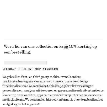
Word lid van ons collectief en krijg 10% korting op
een bestelling.
CREATE ACCOUNT
VOORDAT U BEGINT MET WINKELEN
We gebruiken first- en third-party cookies, evenals andere
trackingtechnologieën van externe uitgevers, om je de volledige
NEEM CONTACT OP
functionaliteit van onze website te bieden, je gebruikerservaring te
personaliseren, analyses uit te voeren en gepersonaliseerde advertenties te
Neem contact met ons op
Instagram
leveren op onze websites, apps en nieuwsbrieven op internet en via sociale
KLANTENSERVICE
mediaplatforms. We verzamelen hiervoor informatie over de gebruiker, het
Store locator
Pinterest
surfgedrag en het apparaat.