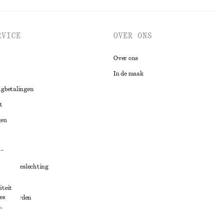
RVICE
OVER ONS
Over ons
In de maak
ugbetalingen
t
gen
ng
chillenbeslechting
aarden
iteit
es
oorwaarden
,
g