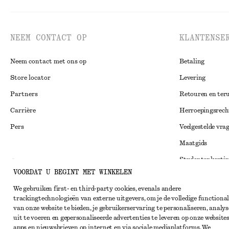
NEEM CONTACT OP
KLANTENSE
Neem contact met ons op
Betaling
Store locator
Levering
Partners
Retouren en ter
Carrière
Herroepingsrech
Pers
Veelgestelde vra
Maatgids
Studentenkorti
Instagram
VOORDAT U BEGINT MET WINKELEN
Alternatieve ges
Pinterest
We gebruiken first- en third-party cookies, evenals andere
Algemene voorw
Facebook
trackingtechnologieën van externe uitgevers, om je de volledige functional
van onze website te bieden, je gebruikerservaring te personaliseren, analys
Lidmaatschapsv
YouTube
uit te voeren en gepersonaliseerde advertenties te leveren op onze websites
Cookieverklarin
apps en nieuwsbrieven op internet en via sociale mediaplatforms. We
TikTok