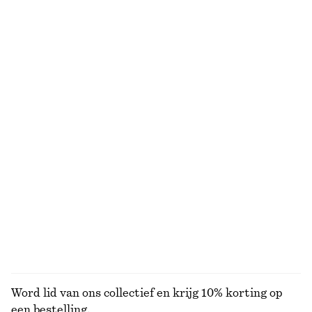
Ribgebreid vest met korte mouwen
T-shirt met ronde hals
€ 25
€ 59
€ 15
€ 22
Laatste kans
Laatste kans
100% cotton
+
1
Satijnen minirok
Ajourgebreid poloshirt met ribbels
€ 29
€ 59
€ 35
€ 89
Laatste kans
Laatste kans
Fluwelen top met smalle bandjes
Pointelle-gebreid T-shirt
€ 29
€ 59
€ 35
€ 59
Laatste kans
Laatste kans
BEKIJK ALLE TOPS EN T-SHIRTS
Word lid van ons collectief en krijg 10% korting op
een bestelling.