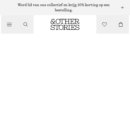
Word lid van ons collectief en krijg 10% korting op een
bestelling.
/
TOPS EN T-SHIRTS
GEBREID POLOSHIRT MET GEBORSTELD OPPERVLAK
€ 39
€ 79
/
LAATSTE KANS
KLEDING
LICHTGEEL
XS
S
M
L