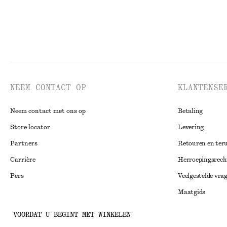
NEEM CONTACT OP
KLANTENSE
Neem contact met ons op
Betaling
Store locator
Levering
Partners
Retouren en ter
Carrière
Herroepingsrech
Pers
Veelgestelde vra
Maatgids
Studentenkorti
Instagram
VOORDAT U BEGINT MET WINKELEN
Alternatieve ges