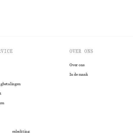
RVICE
OVER ONS
Over ons
In de maak
ugbetalingen
t
gen
ng
chillenbeslechting