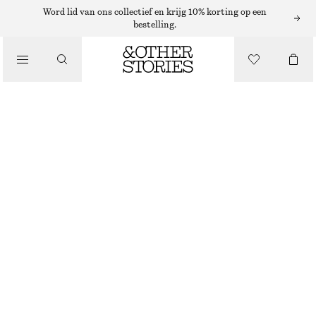
Word lid van ons collectief en krijg 10% korting op een
bestelling.
NIEUW
BUTTERFLYEMBROIDEREDBUSTIERTOP
€ 69
NIET OP VOORRAAD
WHITE
32
34
36
38
40
42
44