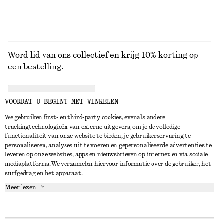
Word lid van ons collectief en krijg 10% korting op
een bestelling.
CREATE ACCOUNT
VOORDAT U BEGINT MET WINKELEN
We gebruiken first- en third-party cookies, evenals andere
trackingtechnologieën van externe uitgevers, om je de volledige
NEEM CONTACT OP
functionaliteit van onze website te bieden, je gebruikerservaring te
personaliseren, analyses uit te voeren en gepersonaliseerde advertenties te
Neem contact met ons op
Instagram
leveren op onze websites, apps en nieuwsbrieven op internet en via sociale
KLANTENSERVICE
mediaplatforms. We verzamelen hiervoor informatie over de gebruiker, het
Store locator
Pinterest
surfgedrag en het apparaat.
Betaling
OVER ONS
Partners
Facebook
Meer lezen
Levering
Over ons
Carrière
YouTube
Retouren en terugbetalingen
In de maak