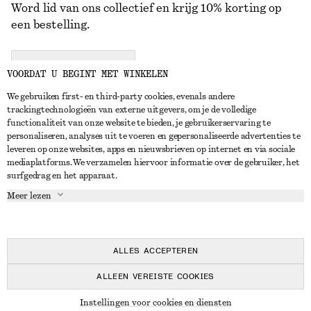
Word lid van ons collectief en krijg 10% korting op
een bestelling.
CREATE ACCOUNT
VOORDAT U BEGINT MET WINKELEN
We gebruiken first- en third-party cookies, evenals andere
trackingtechnologieën van externe uitgevers, om je de volledige
NEEM CONTACT OP
functionaliteit van onze website te bieden, je gebruikerservaring te
personaliseren, analyses uit te voeren en gepersonaliseerde advertenties te
Neem contact met ons op
Instagram
leveren op onze websites, apps en nieuwsbrieven op internet en via sociale
KLANTENSERVICE
mediaplatforms. We verzamelen hiervoor informatie over de gebruiker, het
Store locator
Pinterest
surfgedrag en het apparaat.
Betaling
OVER ONS
Partners
Facebook
Meer lezen
Levering
Over ons
Carrière
YouTube
Retouren en terugbetalingen
In de maak
Pers
TikTok
Herroepingsrecht
ALLES ACCEPTEREN
Veelgestelde vragen
ALLEEN VEREISTE COOKIES
Maatgids
© 2026 & OTHER STORIES
Instellingen voor cookies en diensten
Studentenkorting