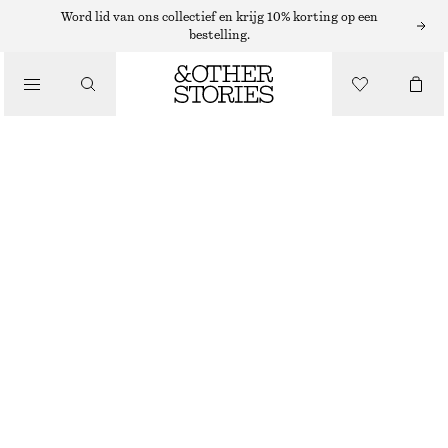
MUTSEN EN PETTEN
Word lid van ons collectief en krijg 10% korting op een
bestelling.
/
KASJMIER HOOFDBAND MET GEDRAAIDE VOORKANT
ACCESSOIRES
€ 39
NIET OP VOORRAAD
ZWART
ONESIZE
MAAT