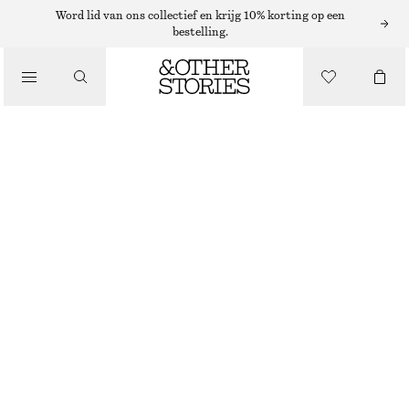
MUTSEN EN PETTEN
Word lid van ons collectief en krijg 10% korting op een
bestelling.
/
HOOFDBAND VAN EEN MOHAIRMIX MET GEDRAAIDE VOORKANT
ACCESSOIRES
€ 39
DONKERGRIJS GEMÊLEERD
ONESIZE
MAAT