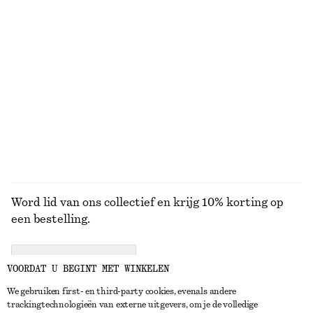
€ 59
€ 129
Nieuw
+
3
Geribbeld T-shirt
Mouwloze satijnen midi-jurk
€ 25
€ 99
Nieuw
+
5
+
6
BEKIJK ALLE MUTSEN EN PETTEN
Word lid van ons collectief en krijg 10% korting op
een bestelling.
CREATE ACCOUNT
VOORDAT U BEGINT MET WINKELEN
We gebruiken first- en third-party cookies, evenals andere
trackingtechnologieën van externe uitgevers, om je de volledige