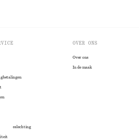
RVICE
OVER ONS
Over ons
In de maak
ugbetalingen
t
gen
ng
chillenbeslechting
iteit
aarden