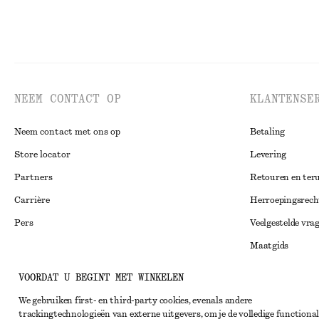
NEEM CONTACT OP
KLANTENSE
Neem contact met ons op
Betaling
Store locator
Levering
Partners
Retouren en ter
Carrière
Herroepingsrech
Pers
Veelgestelde vra
Maatgids
Studentenkorti
Instagram
VOORDAT U BEGINT MET WINKELEN
Alternatieve ges
Pinterest
We gebruiken first- en third-party cookies, evenals andere
trackingtechnologieën van externe uitgevers, om je de volledige functional
Algemene voorw
Facebook