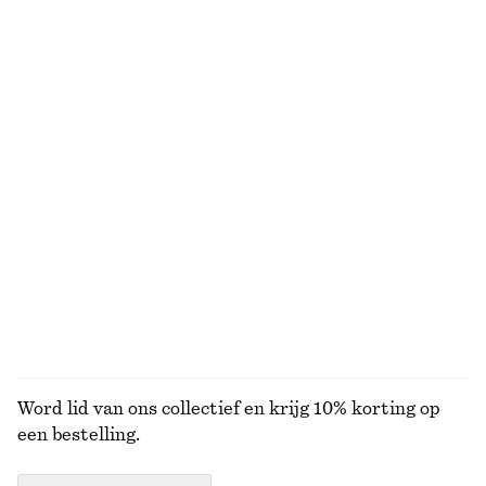
€ 89
€ 59
+
5
Broek van katoenen keperstof met trekkoord
Geribbelde midi-jurk
€ 79
€ 89
100% cotton
Nieuw
100% organic cotton
Elegante linnen short
Gebreide trui
€ 69
€ 49
Nieuw
+
1
+
1
BEKIJK ALLE TOPS EN T-SHIRTS
Word lid van ons collectief en krijg 10% korting op
een bestelling.