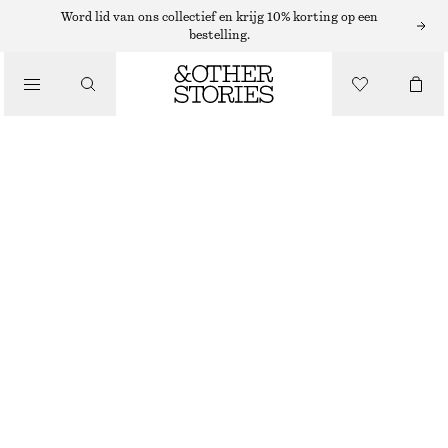
Word lid van ons collectief en krijg 10% korting op een
bestelling.
/
TOPS EN T-SHIRTS
T-SHIRT VAN KATOEN MET RONDE HALS
€ 25
/
NIET OP VOORRAAD
KLEDING
ROOD
+
14
XS
S
M
L
Maattabel
MAAT