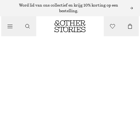
Word lid van ons collectief en krijg 10% korting op een
bestelling.
/
TOPS EN T-SHIRTS
TOP MET RUCHES
€ 22
/
KLEDING
ZWART
XS
S
M
L
Maattabel
MAAT