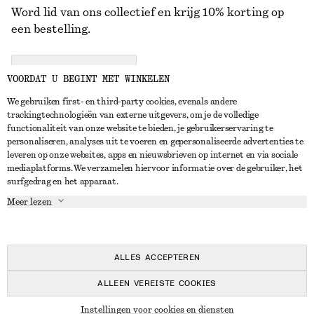
Word lid van ons collectief en krijg 10% korting op
een bestelling.
CREATE ACCOUNT
VOORDAT U BEGINT MET WINKELEN
We gebruiken first- en third-party cookies, evenals andere
trackingtechnologieën van externe uitgevers, om je de volledige
NEEM CONTACT OP
functionaliteit van onze website te bieden, je gebruikerservaring te
personaliseren, analyses uit te voeren en gepersonaliseerde advertenties te
Neem contact met ons op
Instagram
leveren op onze websites, apps en nieuwsbrieven op internet en via sociale
KLANTENSERVICE
mediaplatforms. We verzamelen hiervoor informatie over de gebruiker, het
Store locator
Pinterest
surfgedrag en het apparaat.
Betaling
OVER ONS
Partners
Facebook
Meer lezen
Levering
Over ons
Carrière
YouTube
Retouren en terugbetalingen
In de maak
Pers
TikTok
Herroepingsrecht
ALLES ACCEPTEREN
Veelgestelde vragen
ALLEEN VEREISTE COOKIES
Maatgids
© 2026 & OTHER STORIES
Instellingen voor cookies en diensten