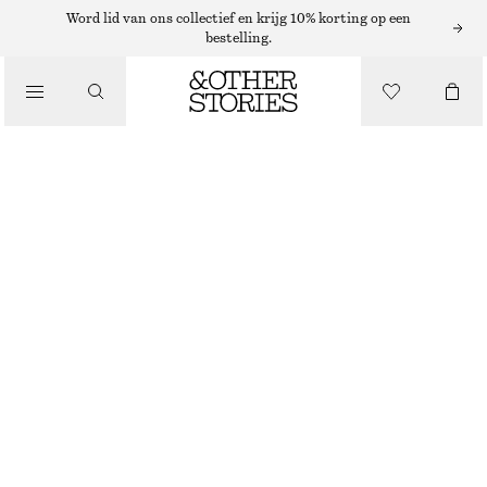
Word lid van ons collectief en krijg 10% korting op een
bestelling.
/
TOPS EN T-SHIRTS
NAUWSLUITEND T-SHIRT
€ 15
€ 39
VORIGE PRIJS:
€ 19
/
KLEDING
LAATSTE KANS
PAARS/GESTREEPT
XS
S
M
L