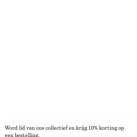
Ribgebreide tanktop
Recht katoenen T-shirt
€ 35
€ 49
€ 25
Laatste kans
100% organic cotton
+
2
+
6
Slim fit jersey T-shirt
Top met korte mouwen en opstaande boord
€ 12
€ 29
€ 15
€ 35
Laatste kans
Laatste kans
Jersey top met lange mouwen
Ribgebreide top
€ 19
€ 49
€ 25
€ 59
Laatste kans
Laatste kans
BEKIJK ALLE TOPS EN T-SHIRTS
Word lid van ons collectief en krijg 10% korting op
een bestelling.