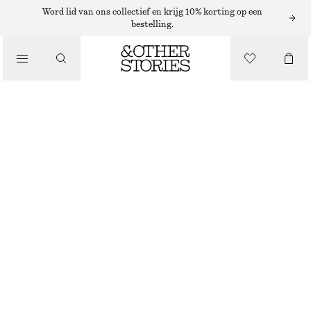
TRUIEN
Word lid van ons collectief en krijg 10% korting op een
bestelling.
/
KNITWEAR
KATOENEN TRUI
/
€ 59
KLEDING
ZWART
XS
S
M
L
Maattabel
MAAT