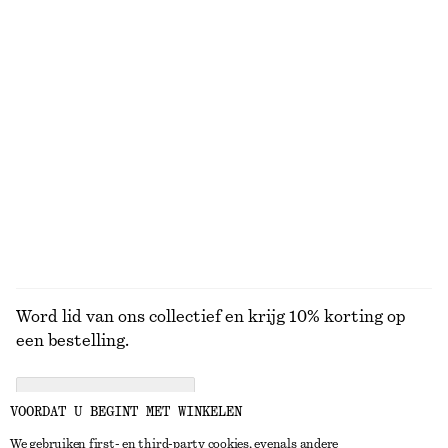
BEKIJK ONZE ANDERE COLLECTIES
KNITWEAR
JURKEN
ACCESSOIRES
JACKS EN
JASSEN
Word lid van ons collectief en krijg 10% korting op
een bestelling.
CREATE ACCOUNT
VOORDAT U BEGINT MET WINKELEN
We gebruiken first- en third-party cookies, evenals andere