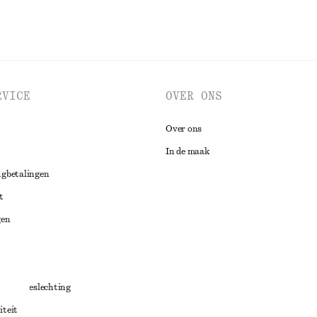
RVICE
OVER ONS
Over ons
In de maak
ugbetalingen
t
gen
ng
chillenbeslechting
iteit
aarden