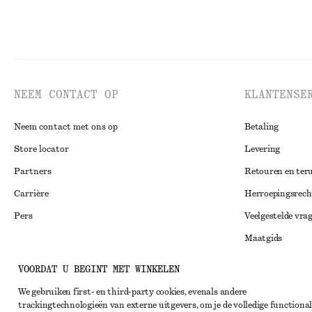
NEEM CONTACT OP
KLANTENSE
Neem contact met ons op
Betaling
Store locator
Levering
Partners
Retouren en ter
Carrière
Herroepingsrech
Pers
Veelgestelde vra
Maatgids
Studentenkorti
Instagram
VOORDAT U BEGINT MET WINKELEN
Alternatieve ges
Pinterest
We gebruiken first- en third-party cookies, evenals andere
trackingtechnologieën van externe uitgevers, om je de volledige functional
Algemene voorw
Facebook