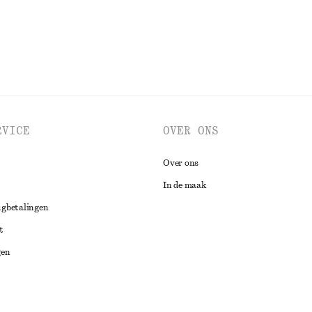
RVICE
OVER ONS
Over ons
In de maak
ugbetalingen
t
gen
ng