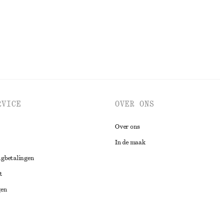
BEKIJK ALLE TOPS EN T-SHIRTS
RVICE
OVER ONS
Over ons
In de maak
ugbetalingen
t
gen