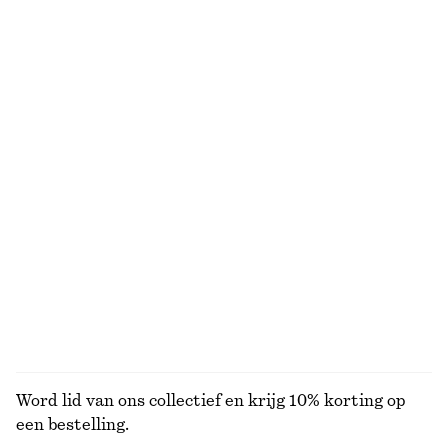
€ 35
€ 99
€ 49
Laatste kans
+
3
Uitlopende linnen midi-jurk
Midi-jurk met V-hals en pofmouwen
€ 59
€ 99
€ 39
€ 79
Laatste kans
Laatste kans
100% linen
Geribbeld vest
Gemodelleerde midi-jurk met trekkoord
€ 29
€ 69
€ 45
€ 89
Laatste kans
Laatste kans
BEKIJK ALLE JURKEN EN JUMPSUITS
Word lid van ons collectief en krijg 10% korting op
een bestelling.