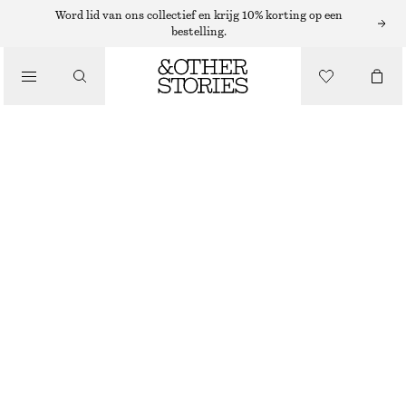
Word lid van ons collectief en krijg 10% korting op een
bestelling.
/
JURKEN EN JUMPSUITS
MINI-JURK MET WIJDE BALLONMOUWEN
€ 39
€ 99
LAATSTE KANS
/
KLEDING
DONKERROOD
XS
S
M
L