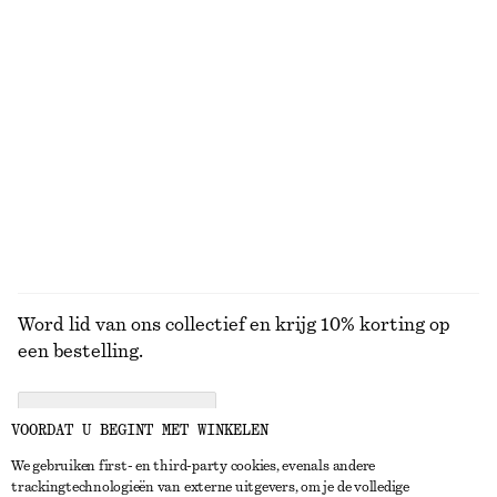
KNITWEAR
JURKEN
ACCESSOIRES
JACKS EN
JASSEN
Word lid van ons collectief en krijg 10% korting op
een bestelling.
CREATE ACCOUNT
VOORDAT U BEGINT MET WINKELEN
We gebruiken first- en third-party cookies, evenals andere
trackingtechnologieën van externe uitgevers, om je de volledige