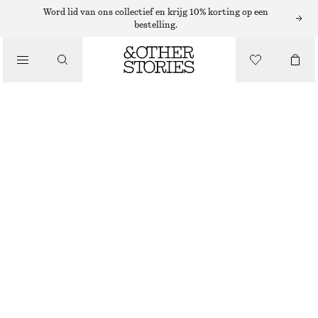
VESTEN
Word lid van ons collectief en krijg 10% korting op een
bestelling.
/
KNITWEAR
GERIBBELD VEST VAN KATOEN
/
€ 39
€ 69
KLEDING
LAATSTE KANS
ROZE
XS
S
M
L