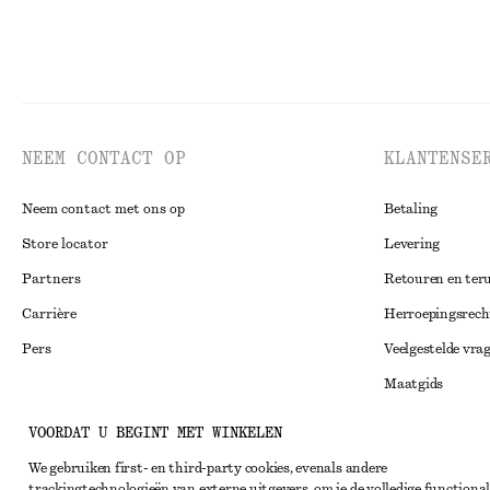
NEEM CONTACT OP
KLANTENSE
Neem contact met ons op
Betaling
Store locator
Levering
Partners
Retouren en ter
Carrière
Herroepingsrech
Pers
Veelgestelde vra
Maatgids
Studentenkorti
Instagram
VOORDAT U BEGINT MET WINKELEN
Alternatieve ges
Pinterest
We gebruiken first- en third-party cookies, evenals andere
trackingtechnologieën van externe uitgevers, om je de volledige functional
Algemene voorw