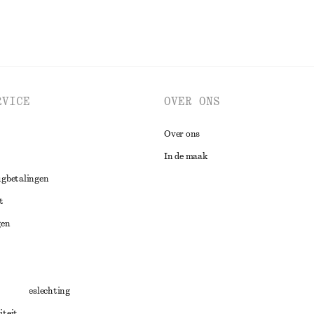
RVICE
OVER ONS
Over ons
In de maak
ugbetalingen
t
gen
ng
chillenbeslechting
iteit
aarden