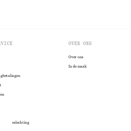
RVICE
OVER ONS
Over ons
In de maak
ugbetalingen
t
gen
ng
chillenbeslechting