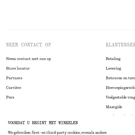
NEEM CONTACT OP
KLANTENSE
Neem contact met ons op
Betaling
Store locator
Levering
Partners
Retouren en ter
Carrière
Herroepingsrech
Pers
Veelgestelde vra
Maatgids
Studentenkorti
Instagram
VOORDAT U BEGINT MET WINKELEN
Alternatieve ges
Pinterest
We gebruiken first- en third-party cookies, evenals andere